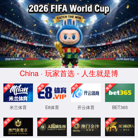
中国
·9297威
尼斯至