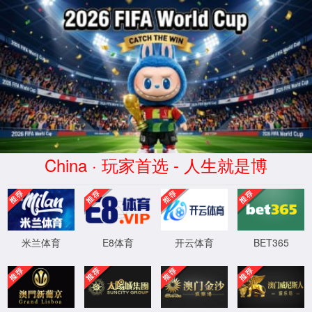
中国
·9297威
尼斯至