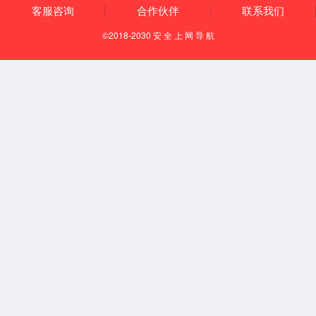
标准直流电源
DS1000系列
产品描述
◉功率600W-2000KW;◉电压规格：5V-3000VDC可选；◉采用PWM
技术、精度高、 模块化设计，可并串联使用；◉支持R232、
RS485、GPIB多种通讯接口可选，MODBUS-RTU标准通讯协议。
咨询客服价格