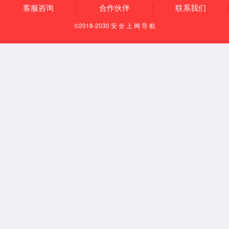
直流国标充电桩(机)综合测试仪
EV1000-DC
产品描述
EV1000-DC系列便携式直流充电桩（机）综合测试仪应用于电动汽
车非车载传导式充电机的研发调试、计量检测及第三方检测机构现
场检测等。
咨询客服价格