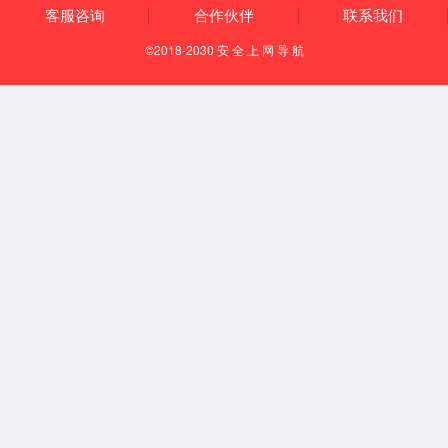
{{bitem.name}}
{{items.name}}