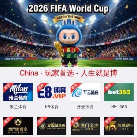
中国
·9297威
尼斯至