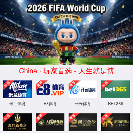
中国
·9297威
尼斯至