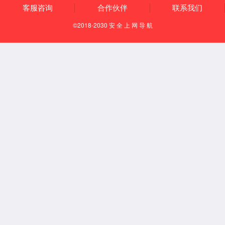
服务与支持
一切追求高质量、高品质、用户满意为宗旨
售后服务
下载中心
仪器维修
项目需求
产品注册
与校准
申请