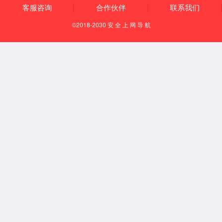
{{bitem.name}}
{{items.name}}