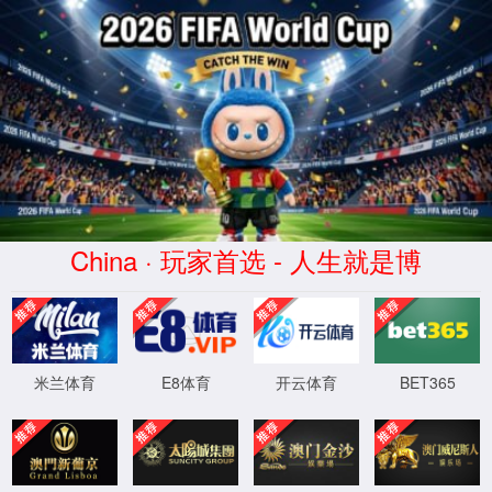
中国
·9297威
尼斯至