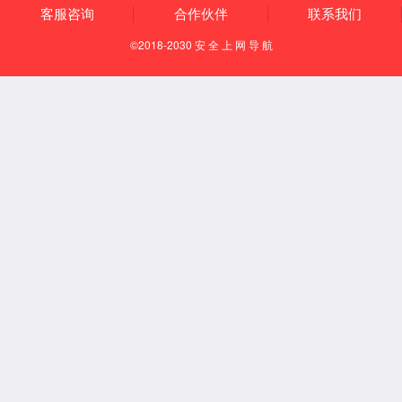
直流V2G充电桩(机)综合测试仪
EV1000-DC-V2G系列
产品描述
EV1000-DC-V2G便携式测试仪具有互操作性规范测试、通信协议一
致性测试、以及计量检定测试等功能，主要应用于直流V2G充电桩
产品的前期研发、在线调试、下线检测、老化试验、功能验证等，
也可应用于直流充电桩安装完毕后各项性能测试、通信协议测试、
计量检定等，满足JJG1192-2023《电动汽车非车载充电机校验仪检定
规程》要求、JJG 1149-2022《电动汽车非车载充电机检定规程（试
行）》。