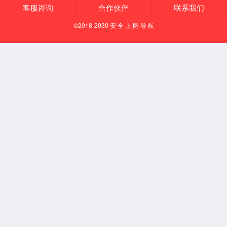
直流chaoji充电桩(机)综合测试仪
EV1000-DC-ChaoJi系列
产品描述
EV1000-DC-ChaoJi系列（计量版）便携式直流充电桩（机）测试仪
具有互操作性规范测试、通信协议一致性测试、以及计量检定测试
等功能，主要应用于直流充电桩产品的前期研发、在线调试、下线
检测、老化试验、功能验证等，也可应用于直流充电桩安装完毕后
各项性能测试、通信协议测试、计量检定等，满足JJG 1149-
2022《电动汽车非车载充电机检定规程》标准要求。