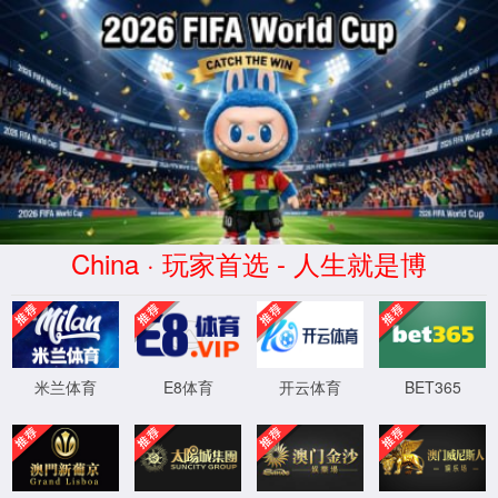
电机与动力测试
电机及驱动器运行效率分析 整车动力系统测试- 系统集成
电机与动力测试方案详情