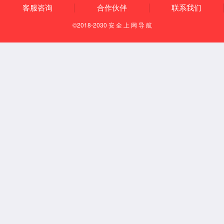
变频电源(1KVA-3KVA)
AS1000 Series
产品描述
单、三相交流变频电源采用SPWM高频脉宽调制方式， 先进的直接
数字频率合成器(DDS)波形产生技术， 提供干净的正弦波输出；输
出频率:40Hz-500Hz(20Hz需定制），输出电压：低档0-150V/高档0-
300V（0-2000VAC可订制） 可模拟标准或异常的电压及频率状态，
应用于测试系统、 电子电器、 电机、 照明等领域的生产及研究。